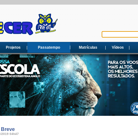
Projetos
Passatempo
Matrículas
Vídeos
 Breve
0/2019 04h47