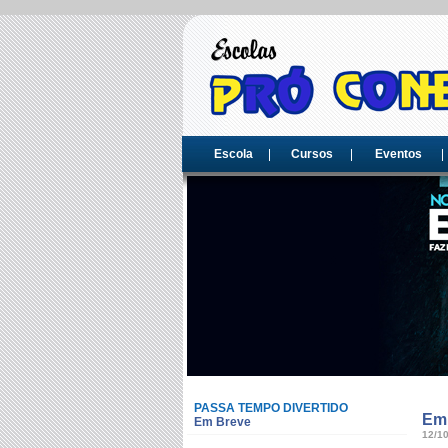
Escola
Cursos
Eventos
PASSA TEMPO DIVERTIDO
Em
Em Breve
12/1