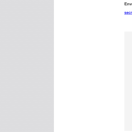
Env
sec