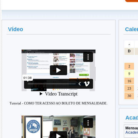
Vídeo
Cale
«
D
2
9
16
23
30
Tutorial - COMO TER ACESSO AO BOLETO DE MENSALIDADE.
Aca
Mensag
Academ