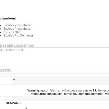
a também:
Escolas Proconhecer
Escolas Proconhecer
ANGLO 2020
Escolas Pro Conhecer
EIXE SEU COMENTÁRIO
1
1
Warning
: mysql_fetch_array() expects parameter 1 to be reso
/home/proconhe/public_html/site2/comente/comente_vi
RESPOSTA
1