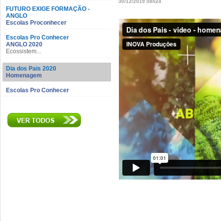
30/12/2019 08h24
FUTURO EXIGE FORMAÇÃO -
ANGLO
Escolas Proconhecer
Escolas Pro Conhecer
ANGLO 2020
Ecossistem...
Dia dos Pais 2020
Homenagem
Escolas Pro Conhecer