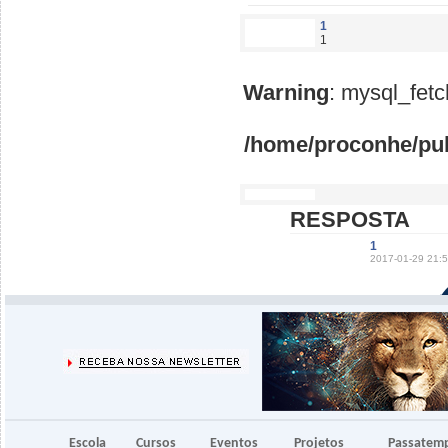
1
1
Warning
: mysql_fetc
/home/proconhe/pub
RESPOSTA
1
2017-01-29 21:
Escola
Cursos
Eventos
Projetos
Passatem