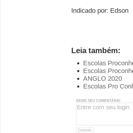
Indicado por: Edson
Leia também:
Escolas Proconh
Escolas Proconh
ANGLO 2020
Escolas Pro Con
DEIXE SEU COMENTÁRIO