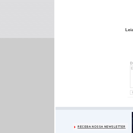
Lei
D