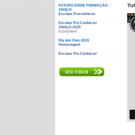
Tu
FUTURO EXIGE FORMAÇÃO -
ANGLO
Escolas Proconhecer
Escolas Pro Conhecer
ANGLO 2020
Ecossistem...
Dia dos Pais 2020
Homenagem
Escolas Pro Conhecer